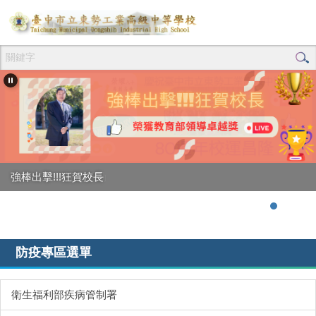
跳
到
主
要
內
容
區
創校80週年校慶活動
強棒出擊!!!狂賀校長
防疫專區選單
衛生福利部疾病管制署