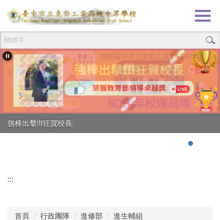
跳
到
主
要
內
容
區
創校80週年校慶活動
強棒出擊!!!狂賀校長
:::
首頁
行政團隊
進修部
進生輔組