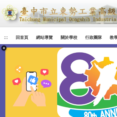
跳
到
主
要
內
容
:::
回首頁
網站導覽
關於學校
行政團隊
教
區