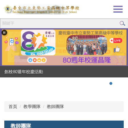
跳
到
主
要
內
容
區
創校80週年校慶活動
強棒出擊!!!狂賀校長
首頁
教學團隊
教師團隊
教師團隊