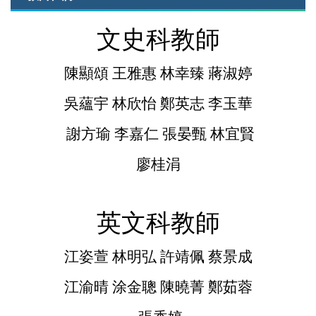
文史科教師
陳顯頌
王雅惠 林幸臻 蔣淑婷
吳蘊宇 林欣怡 鄭英志
李玉華
謝方瑜
李嘉仁 張晏甄
林宜賢
廖桂涓
英文科教師
江姿萱 林明弘 許靖佩 蔡景成
江渝晴 涂金聰 陳曉菁 鄭茹蓉