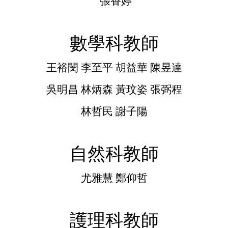
張香婷
數學科教師
王裕閔 李至平 胡益華 陳昱達
吳明昌
林炳森 黃玟姿
張弼程
林哲民 謝子陽
自然科教師
尤雅慧 鄭仰哲
護理科教師