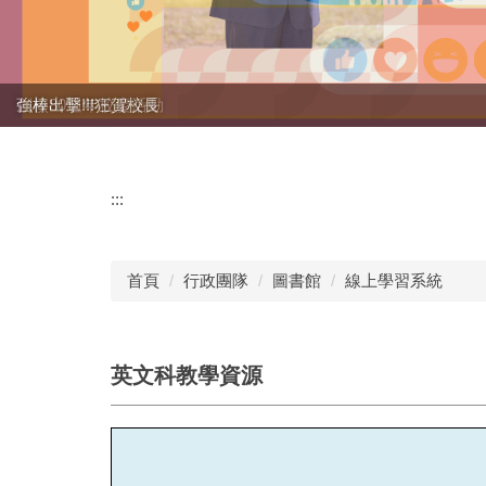
創校80週年校慶活動
強棒出擊!!!狂賀校長
:::
首頁
行政團隊
圖書館
線上學習系統
英文科教學資源