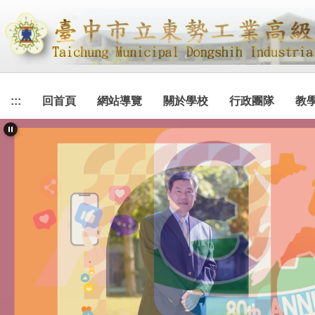
跳
到
主
要
內
容
:::
回首頁
網站導覽
關於學校
行政團隊
教
區