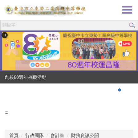
跳
到
主
要
內
容
區
創校80週年校慶活動
強棒出擊!!!狂賀校長
:::
首頁
行政團隊
會計室
財務資訊公開