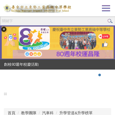
跳
到
主
要
內
容
區
創校80週年校慶活動
強棒出擊!!!狂賀校長
:::
首頁
教學團隊
汽車科
升學管道&升學榜單