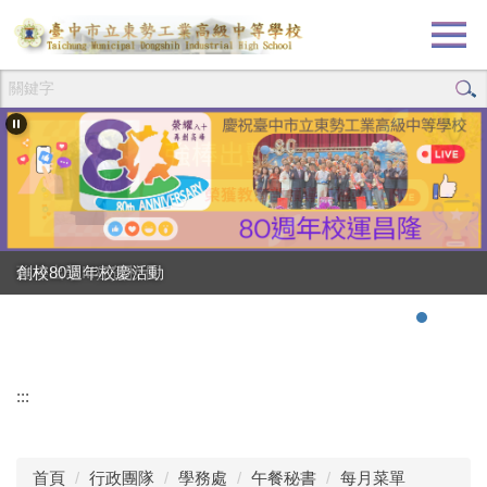
跳
到
主
要
內
容
區
創校80週年校慶活動
強棒出擊!!!狂賀校長
:::
首頁
行政團隊
學務處
午餐秘書
每月菜單