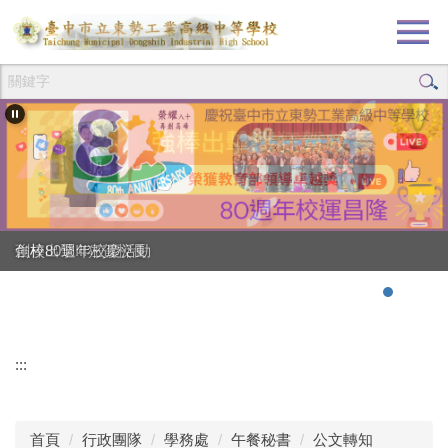
跳
到
主
要
內
容
區
創校80週年校慶活動
強棒出擊!!!狂賀校長
:::
首頁
行政團隊
學務處
午餐秘書
公文轉知