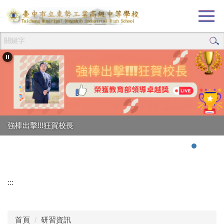
跳
到
主
要
內
容
區
強棒出擊!!!狂賀校長
:::
首頁
研習資訊