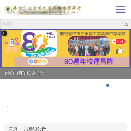
跳
到
主
要
內
容
區
創校80週年校慶活動
:::
首頁
活動組公告