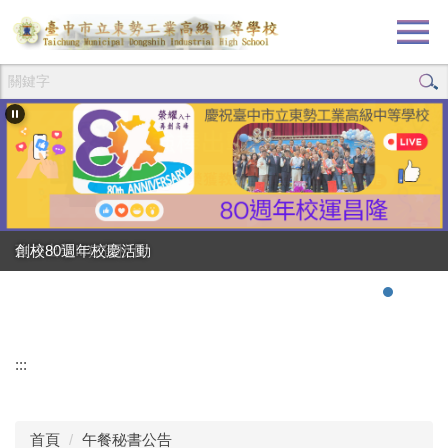
跳
到
主
要
內
容
區
創校80週年校慶活動
強棒出擊!!!狂賀校長
:::
首頁
午餐秘書公告