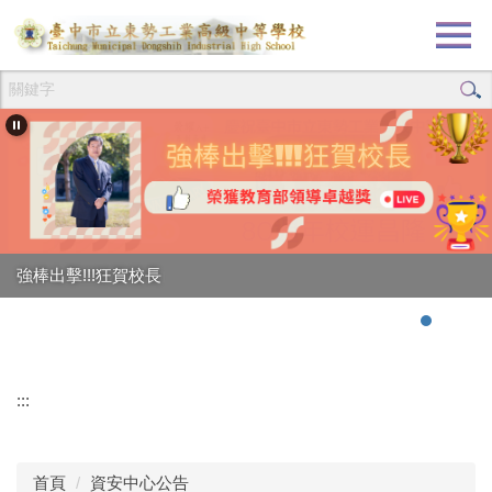
跳
到
主
要
內
容
區
強棒出擊!!!狂賀校長
:::
首頁
資安中心公告