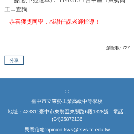
點選(下拉選單)： 1140315→台中區→東勢高
工→查詢
。
恭喜獲獎同學，感謝任課老師指導！
瀏覽數:
727
分享
:::
臺中市立東勢工業高級中等學校
地址：423311臺中市東勢區東關路6段1328號 電話 :
(04)25872136
民意信箱:opinion.tsvs@tsvs.tc.edu.tw