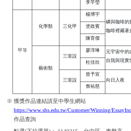
李芊瑩
楊博宇
磷與咖啡的
化學類
三化甲
塗政賓
咖啡裡藏著
陳育傑
甲等
廖淳琳
元宇宙中的
三室設
自我與現實
杜佳欣
藝術類
曾予宣
三室設
向日入夜
詹祐慈
※ 獲獎作品連結請
至中學生網站
https://www.shs.edu.tw/Customer/Winning/EssayIn
作品查詢