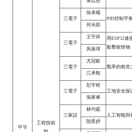
康苡恩
徐承暘
三電子
PID
控制平
何永皓
王宇祥
用ESP32
三電子
船擊敗怪物
吳振瑋
尤冠叡
三電子
戰爭的救世
江承鞍
彭宇程
三電子
工地安全探
張家睿
林均庭
三家設
人工智能與
陸星妤
工程技術
甲等
類