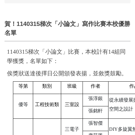
賀！1140315梯次「小論文」寫作比賽本校優勝
名單
1140315
梯次「小論文」比賽，本校計有14組同
學獲獎，名單如下：
俟獎狀送達後擇日公開頒發表揚，並敘獎鼓勵。
等第
類別
班級
作者
作
張淳銀
從永續發展
優等
工程技術類
三室設
空間之設計
張銘軒
張智傑
三電子
DIY
多旋翼