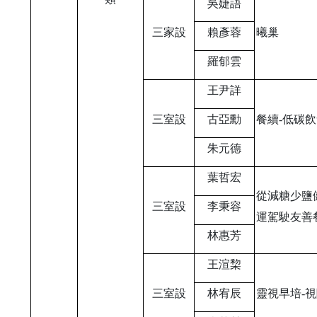
吳婕語
三家設
賴彥蓉
曦巢
羅郁雲
王尹詳
三室設
古亞勳
餐續-低碳
朱元德
葉哲宏
從減糖少鹽
三室設
李秉容
運駕駛友善
林惠芳
王渲棃
三室設
林宥辰
靈視早培-