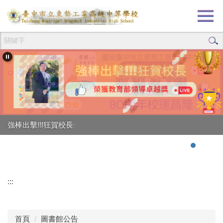
跳
到
主
要
內
容
區
創校80週年校慶活動
強棒出擊!!!狂賀校長
:::
首頁
圖書館公告