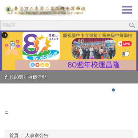
跳
到
主
要
內
容
區
創校80週年校慶活動
:::
首頁
人事室公告