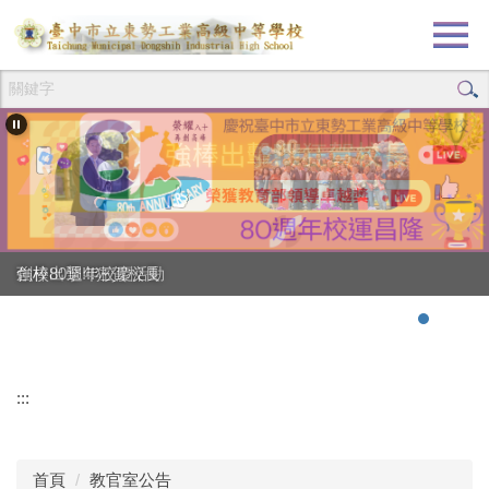
跳
到
主
要
內
容
區
創校80週年校慶活動
強棒出擊!!!狂賀校長
:::
首頁
教官室公告