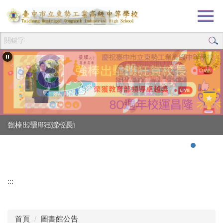
跳
到
主
要
內
容
區
創校80週年校慶活動
強棒出擊!!!狂賀校長
:::
首頁
圖書館公告