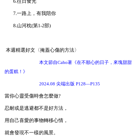
6.
往日食光
7.
一路上，有我陪你
8.
山河枕(第1-2部)
本週精選好文〈掩蓋心傷的方法
〉
本文節自Caho著《在不順心的日子，來塊甜甜
的蛋糕！》
2024.08
尖端出版 P128—P135
當你心靈受傷時會怎麼做?
忍耐或是逃避都不是好方法，
用自己喜愛的事物轉移心情，
就會發現不一樣的風景。