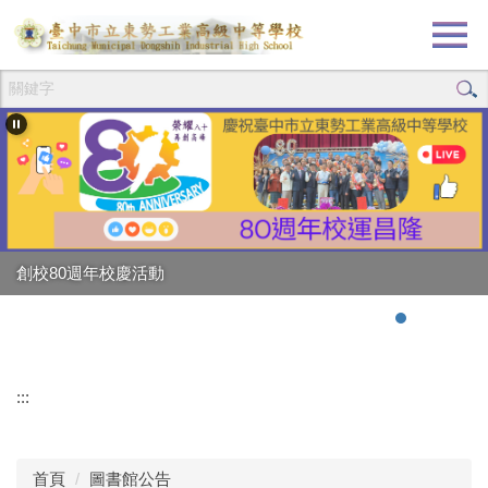
跳
到
主
要
內
容
區
創校80週年校慶活動
:::
首頁
圖書館公告