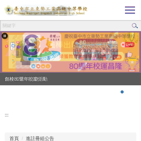
跳
到
主
要
內
容
區
創校80週年校慶活動
強棒出擊!!!狂賀校長
:::
首頁
進註冊組公告