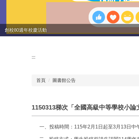
創校80週年校慶活動
強棒出擊!!!狂賀校長
:::
首頁
圖書館公告
1150313梯次「全國高級中等學校小
一、投稿時間：
115
年
2
月
1
日起至
3
月
13
日中