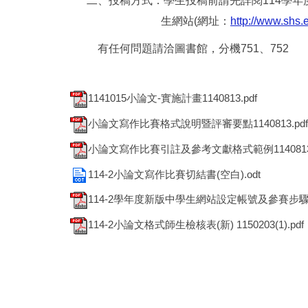
二、投稿方式：學生投稿前請先詳閱
114
學年
生網站
(
網址：
http://www.shs.
有任何問題請洽圖書館，分機
751
、
752
1141015小論文-實施計畫1140813.pdf
小論文寫作比賽格式說明暨評審要點1140813.pdf
小論文寫作比賽引註及參考文獻格式範例1140813.
114-2小論文寫作比賽切結書(空白).odt
114-2學年度新版中學生網站設定帳號及參賽步驟(學生版
114-2小論文格式師生檢核表(新) 1150203(1).pdf