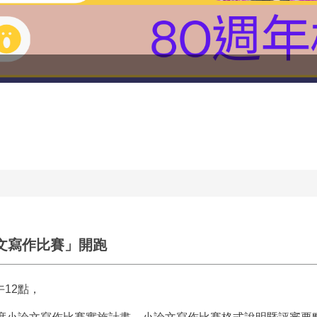
論文寫作比賽」開跑
午
12
點，