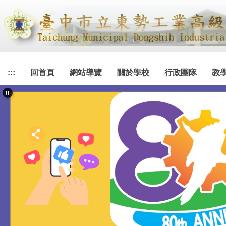
跳
到
主
要
內
容
:::
回首頁
網站導覽
關於學校
行政團隊
教
區