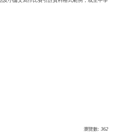
點及小論文寫作比賽引註資料格式範例，或至中學
瀏覽數:
362