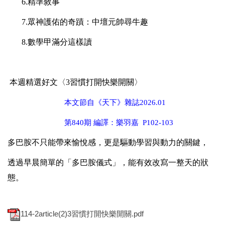
6.
精準敘事
7.
眾神護佑的奇蹟：中壇元帥尋牛趣
8.
數學甲滿分這樣讀
本週精選好文〈3習慣打開快樂開關
〉
本文節自《天下》雜誌2026.01
第840期 編譯：樂羽嘉 P102-103
多巴胺不只能帶來愉悅感，更是驅動學習與動力的關鍵，
透過早晨簡單的「多巴胺儀式」，能有效改寫一整天的狀
態。
114-2article(2)3習慣打開快樂開關.pdf