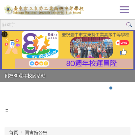
跳
到
主
要
內
容
區
創校80週年校慶活動
:::
首頁
圖書館公告