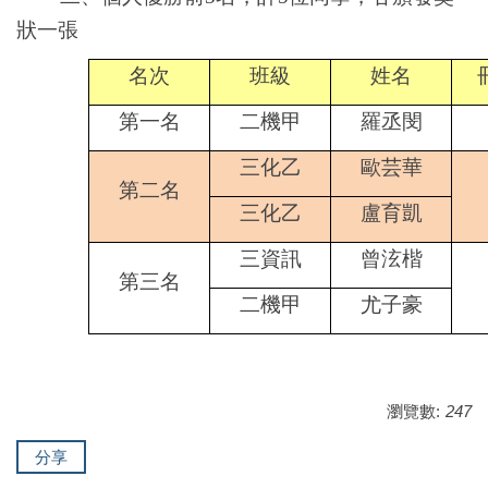
狀一張
名次
班級
姓名
第一名
二機甲
羅丞閔
三化乙
歐芸華
第二名
三化乙
盧育凱
三資訊
曾泫楷
第三名
二機甲
尤子豪
瀏覽數:
247
分享