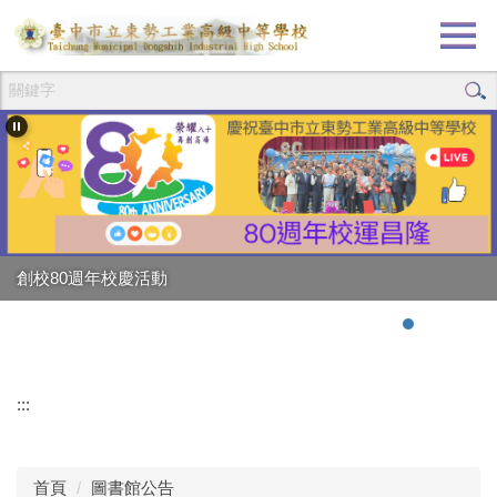
跳
到
主
要
內
容
區
創校80週年校慶活動
強棒出擊!!!狂賀校長
:::
首頁
圖書館公告