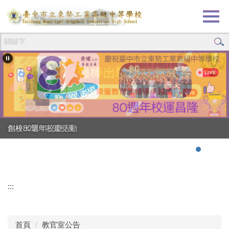
跳
到
主
要
內
容
區
創校80週年校慶活動
強棒出擊!!!狂賀校長
:::
首頁
教官室公告