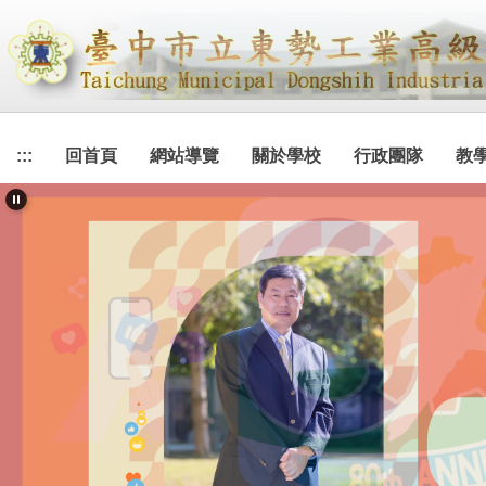
跳
到
主
要
內
容
:::
回首頁
網站導覽
關於學校
行政團隊
教
區