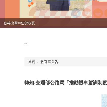
強棒出擊!!!狂賀校長
:::
首頁
教官室公告
轉知-交通部公路局「推動機車駕訓制