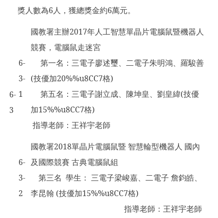
獎人數為6人，獲總獎金約6萬元。
國教署主辦2017年人工智慧單晶片電腦鼠暨機器人
競賽，電腦鼠走迷宮
6-
第一名：三電子廖述璽、二電子朱明鴻、羅駿善
3-
(技優加20%%u8CC7格)
1
第五名：三電子謝立成、陳坤皇、劉皇緯(技優
6-
加15%%u8CC7格)
3
指導老師：王祥宇老師
國教署2018單晶片電腦鼠暨 智慧輪型機器人 國內
6-
及國際競賽 古典電腦鼠組
3-
第三名 學生： 三電子梁峻嘉、二電子 詹鈞皓、
2
李昆翰 (技優加15%%u8CC7格)
指導老師：王祥宇老師