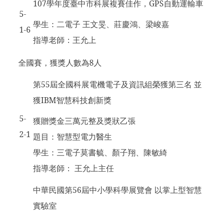
107
學年度臺中市科展複賽佳作，GPS自動運輸車
5-
學生：二電子 王文旻、莊慶鴻、梁峻嘉
1-6
指導老師：王允上
全國賽，獲獎人數為8人
第55屆全國科展電機電子及資訊組榮獲第三名 並
獲IBM智慧科技創新獎
5-
獲贈獎金三萬元整及獎狀乙張
2-1
題目：智慧型電力醫生
學生：三電子莫書毓、顏子翔、陳敏綺
指導老師： 王允上主任
中華民國第56屆中小學科學展覽會 以掌上型智慧
實驗室