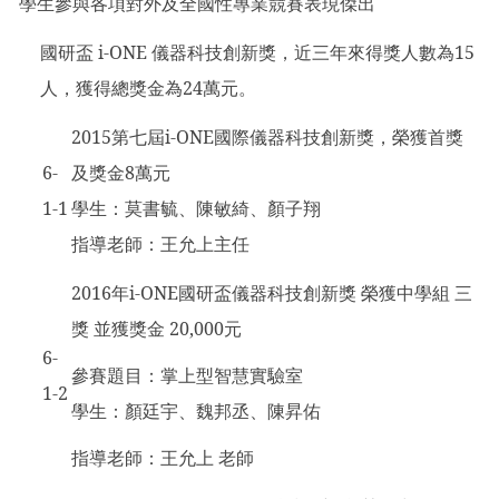
學生參與各項對外及全國性專業競賽表現傑出
國研盃 i-ONE 儀器科技創新獎，近三年來得獎人數為15
人，獲得總獎金為24萬元。
2015
第七屆i-ONE國際儀器科技創新獎，榮獲首獎
6-
及獎金8萬元
1-1
學生：莫書毓、陳敏綺、顏子翔
指導老師：王允上主任
2016
年i-ONE國研盃儀器科技創新獎 榮獲中學組 三
獎 並獲獎金 20,000元
6-
參賽題目：掌上型智慧實驗室
1-2
學生：顏廷宇、魏邦丞、陳昇佑
指導老師：王允上 老師