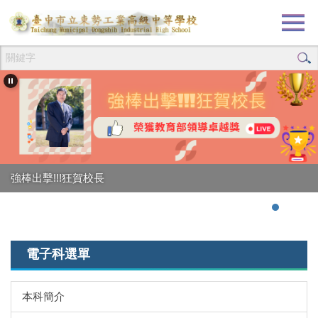
跳
到
主
要
內
容
區
強棒出擊!!!狂賀校長
電子科選單
本科簡介