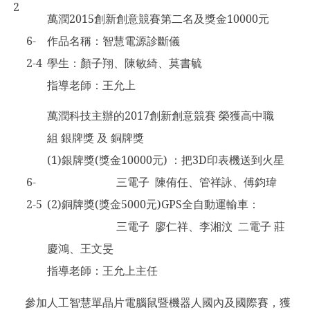
2
萬潤2015創新創意競賽第二名及獎金10000元
6-
作品名稱：智慧電源診斷儀
2-4
學生：顏子翔、陳敏綺、莫書毓
指導老師：王允上
萬潤科技主辦的2017創新創意競賽 榮獲高中職
組 銀牌獎 及 銅牌獎
(1)銀牌獎(獎金10000元) ：把3D印表機送到火星
6-
三電子 陳侑任、管祥詠、傅鈞瑋
2-5
(2)銅牌獎(獎金5000元)GPS全自動運輸車：
三電子 廖仁祥、李湘汶 二電子 莊
慶鴻、王文旻
指導老師：王允上主任
參加人工智慧單晶片電腦鼠暨機器人國內及國際賽，獲