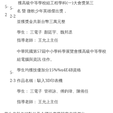
獲高級中等學校組工程學科(一)大會獎第三
5-
5-
名 暨 微軟少年英雄傑出獎，
2
2-2
並獲獎金共新台幣三萬元整
學生： 三電子 顏廷宇、魏邦丞
指導老師： 王允上主任
中華民國第57屆中小學科學展覽會獲高級中等學校
組電腦與資訊 佳作。
學生均獲技優加分15%%u4E4B資格
5-
2-3
作品名稱：駭入3D印表機
學生： 三電子 管祥詠、傅鈞瑋、陳侑任
指導老師： 王允上主任