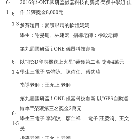
6-
2016
年i-ONE國研盃儀器科技創新獎 榮獲中學組 佳
1
作 並獲獎金8,000元
6-
1-3
參賽題目：愛護眼睛的軟體媽媽
學生：謝旻珊、林建宏 指導老師：徐毅老師
第九屆國研盃 i-ONE 儀器科技創新
6-
以"把3D印表機送上火星"榮獲第二名 獎金4萬元
1-4
學生三電子 管祥詠、陳侑任、傅鈞瑋
指導老師：王允上 老師
第九屆國研盃 i-ONE 儀器科技創新 以"GPS自動運
輸車”"榮獲第三名獎金2萬元
6-
學生三電子 李湘汶、廖仁祥 二電子 莊慶鴻、王文
1-5
旻
指導老師：王允上 老師