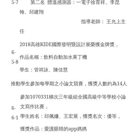
5-7
第二名 體溫感測器：一電子徐育祥、李昆
翰、邱建翔
指導老師： 王允上主
任
2018
高雄KIDE國際發明暨設計展榮獲金牌獎，
6-
作品名稱：飲料自動加水果丁機
5-8
學生：管祥詠、陳佳慧
推動學生參加每學期之小論文競賽，獲獎人數約為14人
參加1070331梯次三年級組全國高級中等學校小論
文寫作比賽，
6-
學生姓名：邱佩姍、王宏展，獲獎名次：優等，
6-1
獲獎作品：愛護眼睛的app媽媽