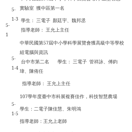
實驗室 獲中區第一名
5-
1-3
學生： 三電子 顏廷宇、魏邦丞
5-
指導老師： 王允上主任
1
中華民國第57屆中小學科學展覽會獲高級中等學校
組電腦與資訊
5-
台中市第二名 學生： 三電子 管祥詠、傅鈞
1-4
瑋、陳侑任
指導老師： 王允上主任
107
學年度臺中市科展複賽佳作，科技智慧農場
5-
學生：二電子陳佳慧、朱明鴻
1-5
指導老師：王允上老師