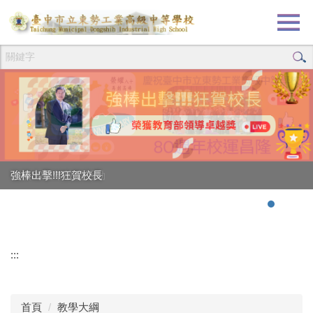
跳
到
主
要
內
容
區
創校80週年校慶活動
強棒出擊!!!狂賀校長
:::
首頁
教學大綱