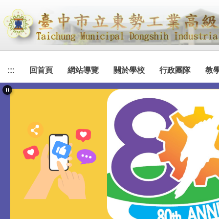
跳
到
主
要
內
容
:::
回首頁
網站導覽
關於學校
行政團隊
教
區