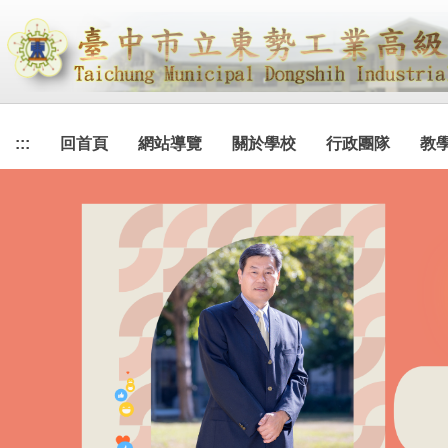
跳
到
主
要
內
容
:::
回首頁
網站導覽
關於學校
行政團隊
教
區