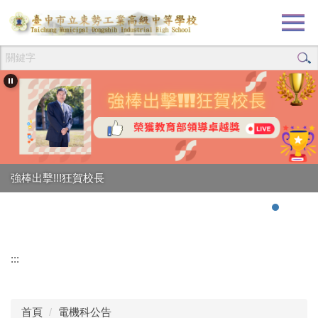
跳
到
主
要
內
容
區
強棒出擊!!!狂賀校長
:::
首頁
電機科公告