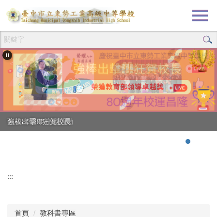
跳
到
主
要
內
容
區
創校80週年校慶活動
強棒出擊!!!狂賀校長
:::
首頁
教科書專區