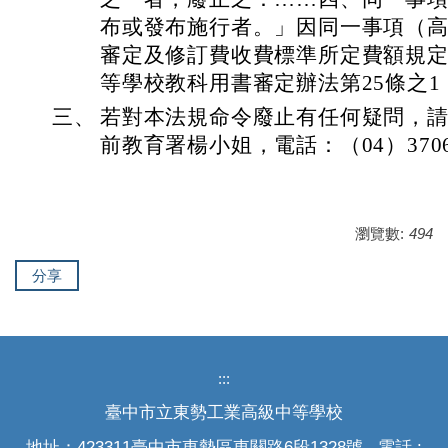
布或發布施行者。」因同一事項（
審定及修訂費收費標準所定費額規
等學校教科用書審定辦法第25條之
三、
若對本法規命令廢止有任何疑問，
前教育署楊小姐，電話：（04）3706-
瀏覽數:
494
分享
:::
臺中市立東勢工業高級中等學校
地址：423311臺中市東勢區東關路6段1328號 電話 :