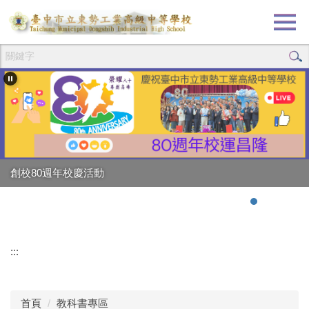
跳
到
主
要
內
容
區
創校80週年校慶活動
強棒出擊!!!狂賀校長
:::
首頁
教科書專區