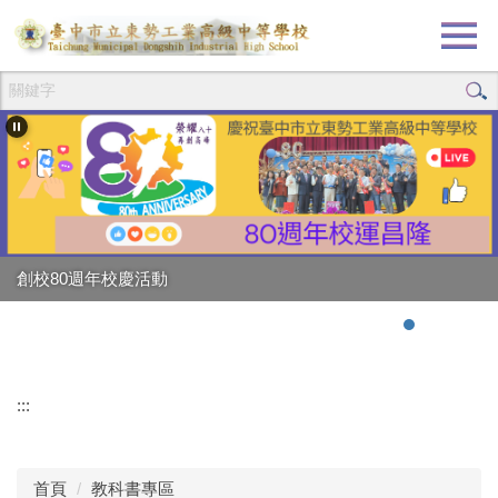
跳
到
主
要
內
容
區
創校80週年校慶活動
強棒出擊!!!狂賀校長
:::
首頁
教科書專區