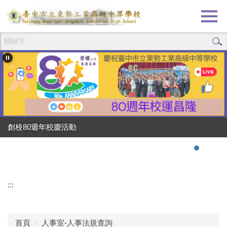
跳
到
主
要
內
容
區
創校80週年校慶活動
強棒出擊!!!狂賀校長
:::
首頁
人事室-人事法規查詢