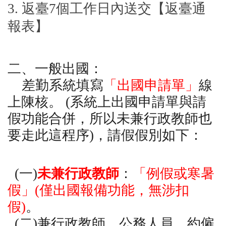
3.
返臺7個工作日內送交【返臺通
報表】
二、一般出國：
差勤系統填寫
「出國申請單」
線
上陳核。 (系統上出國申請單與請
假功能合併，所以未兼行政教師也
要走此這程序)，請假假別如下：
(
一)
未兼行政教師
：
「例假或寒暑
假」(僅出國報備功能，無涉扣
假)
。
(二)兼行政教師、公務人員、約僱