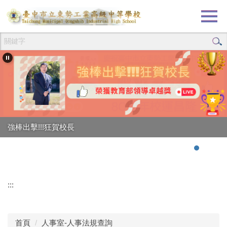
跳
到
主
要
內
容
區
強棒出擊!!!狂賀校長
:::
首頁
人事室-人事法規查詢