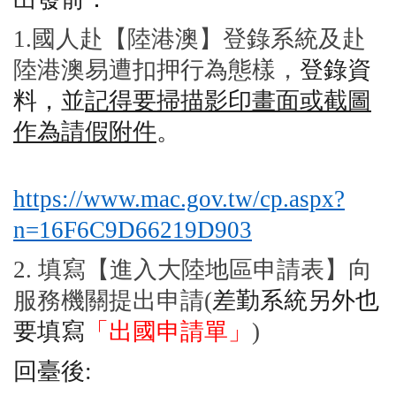
1.
國人赴【陸港澳】登錄系統及赴
陸港澳易遭扣押行為態樣，
登錄資
料，並
記得要掃描影印畫面或截圖
作為請假附件
。
https://www.mac.gov.tw/cp.aspx?
n=16F6C9D66219D903
2.
填寫【進入大陸地區申請表】向
服務機關提出申請(
差勤系統另外也
要填寫
「出國申請單」
)
回臺後: