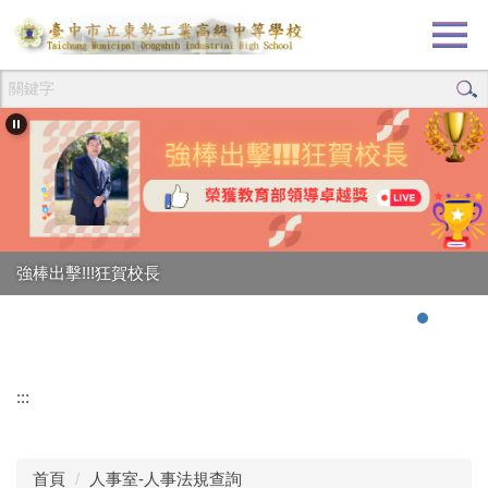
跳
到
主
要
內
容
區
強棒出擊!!!狂賀校長
:::
首頁
人事室-人事法規查詢