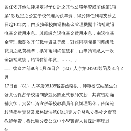
曾任依其他法律規定得予併計之其他公職年資或前條第1項
第1款規定之公立學校代理兵缺年資，得於轉任到職支薪之
日起10年內，由服務學校向退撫基金管理機關申請補繳退
撫基金費用本息。其應繳之退撫基金費用本息，由退撫基
金管理機關依其任職年資及等級，對照同期間相同薪級教
職員之繳費標準，換算複利終值總和，由申請補繳人一次
全額補繳後，始得併計年資。……。」
二、復查本部80年1月28日台（80）人字第04991號函及81年2
月
17日台（81）人字第08189號書函略以，師範校院結業生分
發實習係占學校編制缺並比照正式教師支薪，其實習期滿
補實後，實習年資宜併學校教職員年資辦理退休；依師範
校院學生實習及服務辦法第8條規定改分發私立學校之實習
教師年資，得比照分發公立中小學實習人員採計辦理退
休。