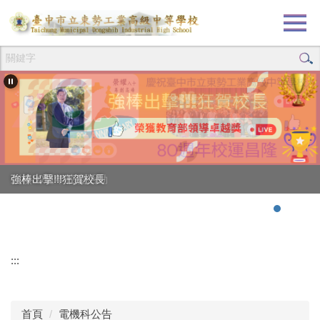
跳
到
主
要
內
容
區
創校80週年校慶活動
強棒出擊!!!狂賀校長
:::
首頁
電機科公告