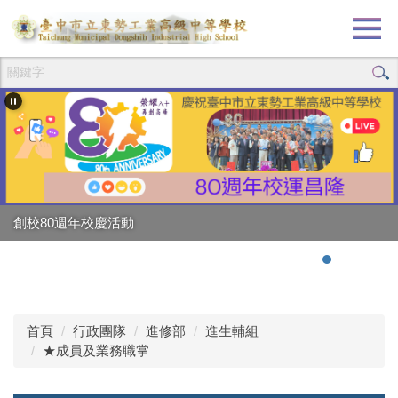
跳
到
主
要
內
容
區
創校80週年校慶活動
首頁
行政團隊
進修部
進生輔組
★成員及業務職掌