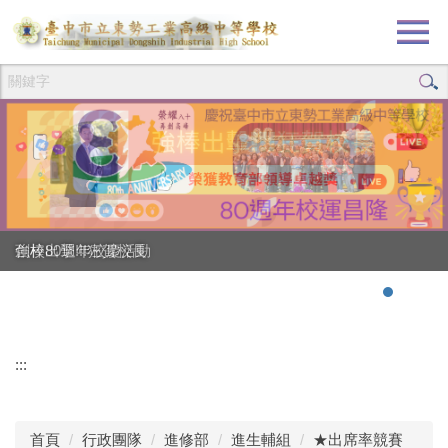
跳
到
主
要
內
容
區
創校80週年校慶活動
強棒出擊!!!狂賀校長
:::
首頁
行政團隊
進修部
進生輔組
★出席率競賽