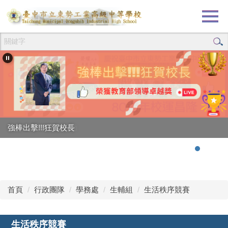
跳
到
主
要
內
容
區
創校80週年校慶活動
強棒出擊!!!狂賀校長
首頁
行政團隊
學務處
生輔組
生活秩序競賽
生活秩序競賽