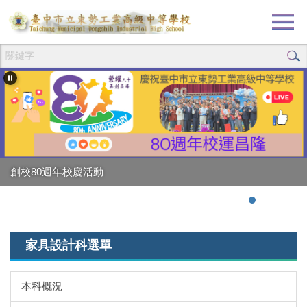
跳
到
主
要
內
容
區
創校80週年校慶活動
強棒出擊!!!狂賀校長
家具設計科選單
本科概況