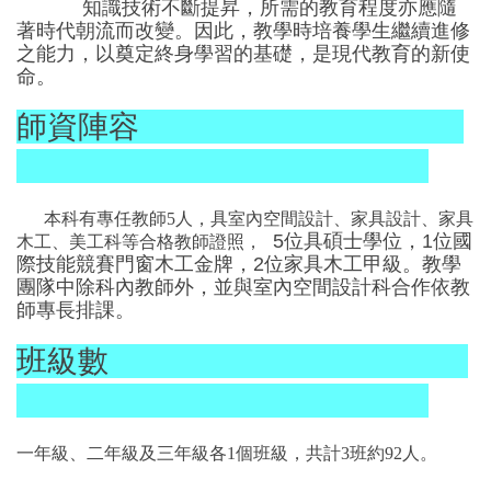
知識技術不斷提昇，所需的教育程度亦應隨
著時代朝流而改變。因此，教學時培養學生繼續進修
之能力，以奠定終身學習的基礎，是現代教育的新使
命。
師資陣容
本科有專任教師5人，具室內空間設計、家具設計、家具
5位
具碩士
學位，1位國
木工、美工科等合格教師證照，
際技能競賽門窗木工金牌，2位家具木工甲級。教學
團隊中除
科內教師外，並與室內空間設計科合作依教
師專長排課。
班級數
一年級、二年級及三年級各
1
個班級，共計
3
班約
92人。