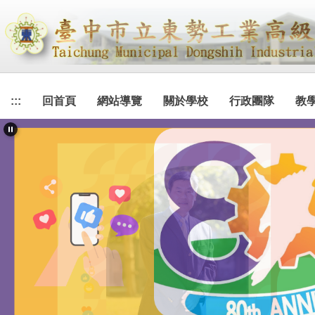
跳
到
主
要
內
容
:::
回首頁
網站導覽
關於學校
行政團隊
教
區