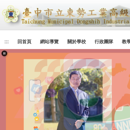
跳
到
主
要
內
容
:::
回首頁
網站導覽
關於學校
行政團隊
教
區