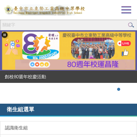
跳
到
主
要
內
容
區
創校80週年校慶活動
強棒出擊!!!狂賀校長
衛生組選單
認識衛生組