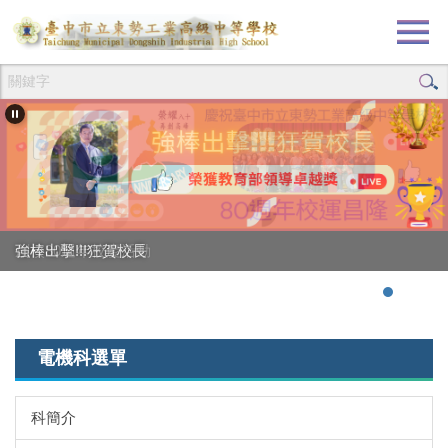
跳
到
主
要
內
容
區
創校80週年校慶活動
強棒出擊!!!狂賀校長
電機科選單
科簡介