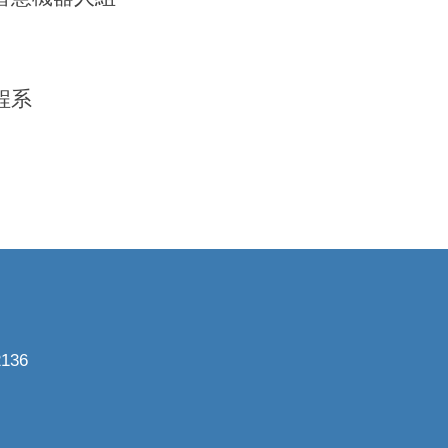
程系
136