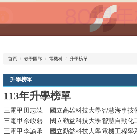
首頁
教學團隊
電機科
升學榜單
升學榜單
113年升學榜單
三電甲
田志竑
國立高雄科技大學
智慧海事技
三電甲
余峻碞
國立勤益科技大學
智慧自動化
三電甲
李諭承
國立勤益科技大學
電機工程學