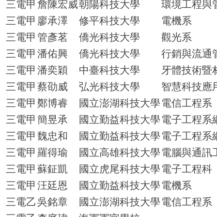
三電甲
詹陳宏威
朝陽科技大學
環境工程與
三電甲
廖承澤
修平科技大學
電機系
三電甲
管彥茗
僑光科技大學
觀光系
三電甲
潘佑興
僑光科技大學
行銷與流通
三電甲
潘奕穎
中臺科技大學
牙體技術暨
三電甲
蔡劭威
弘光科技大學
智慧科技應
三電甲
鄭博睿
國立澎湖科技大學
電信工程系
三電甲
簡昱承
國立勤益科技大學
電子工程系
三電甲
魏忠和
國立勤益科技大學
電子工程系
三電甲
羅得瑜
國立高雄科技大學
電腦與通訊
三電甲
蘇鉦凱
國立虎尾科技大學
電子工程科
三電甲
汪廷恩
國立勤益科技大學
電機系
三電乙
吳銘章
國立澎湖科技大學
電信工程系