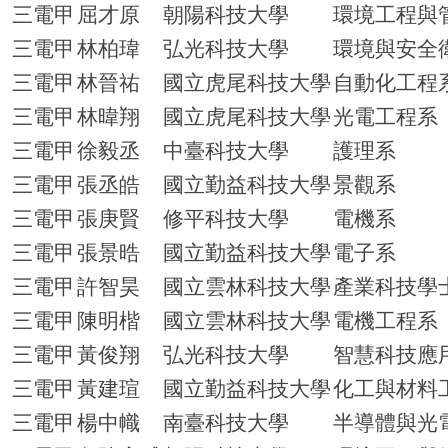
三電甲
屈才原
朝陽科技大學
環境工程與
三電甲
林柏瑋
弘光科技大學
環境與安全
三電甲
林晉祐
國立虎尾科技大學
自動化工程
三電甲
林暐翔
國立虎尾科技大學
光電工程系
三電甲
徐毅丞
中臺科技大學
護理系
三電甲
張丞皓
國立勤益科技大學
景觀系
三電甲
張庚賢
修平科技大學
電機系
三電甲
張景晧
國立勤益科技大學
電子系
三電甲
許智昊
國立雲林科技大學
產業科技學
三電甲
陳明楷
國立雲林科技大學
電機工程系
三電甲
黃俊翔
弘光科技大學
智慧科技應
三電甲
黃建瑄
國立勤益科技大學
化工與材料
三電甲
楊中幟
南臺科技大學
半導體與光