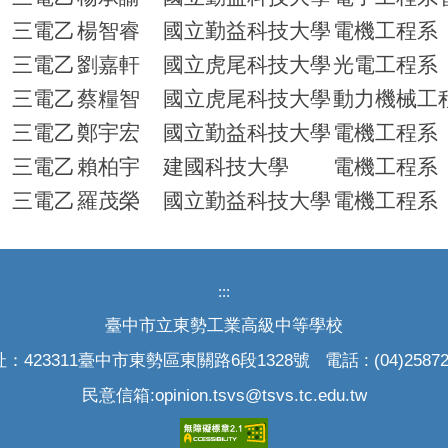
三電乙
楊智睿
國立勤益科技大學
電機工程系
三電乙
劉嘉軒
國立虎尾科技大學
光電工程系
三電乙
蔡糧智
國立虎尾科技大學
動力機械工
三電乙
鄭宇宏
國立勤益科技大學
電機工程系
三電乙
賴柏宇
建國科技大學
電機工程系
三電乙
羅茂榮
國立勤益科技大學
電機工程系
:::
臺中市立東勢工業高級中等學校
：423311臺中市東勢區東關路6段1328號 電話 : (04)25872
民意信箱:opinion.tsvs@tsvs.tc.edu.tw