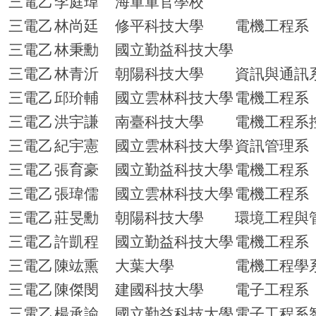
三電乙
李庭瑋
海軍軍官學校
三電乙
林尚廷
修平科技大學
電機工程系
三電乙
林秉勳
國立勤益科技大學
三電乙
林青沂
朝陽科技大學
資訊與通訊
三電乙
邱玠輔
國立雲林科技大學
電機工程系
三電乙
洪宇謙
南臺科技大學
電機工程系
三電乙
紀宇憲
國立雲林科技大學
資訊管理系
三電乙
張育豪
國立勤益科技大學
電機工程系
三電乙
張瑋儒
國立雲林科技大學
電機工程系
三電乙
莊旻勳
朝陽科技大學
環境工程與
三電乙
許凱程
國立勤益科技大學
電機工程系
三電乙
陳竑熏
大葉大學
電機工程學
三電乙
陳傑閔
建國科技大學
電子工程系
三電乙
楊承諭
國立勤益科技大學
電子工程系