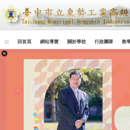
跳
到
主
要
內
容
:::
回首頁
網站導覽
關於學校
行政團隊
教
區