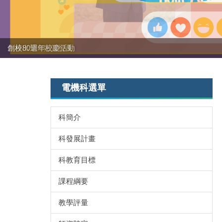
創校80週年校慶活動
強棒出擊!!!狂賀校長
電機科選單
科簡介
科發展計畫
科教育目標
課程綱要
教學評量