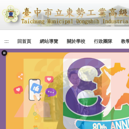
跳
到
主
要
內
容
:::
回首頁
網站導覽
關於學校
行政團隊
教
區